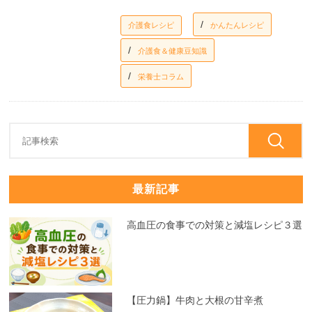
介護食レシピ
かんたんレシピ
介護食＆健康豆知識
栄養士コラム
最新記事
高血圧の食事での対策と減塩レシピ３選
【圧力鍋】牛肉と大根の甘辛煮