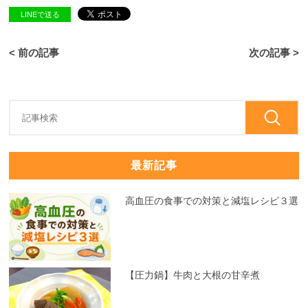
LINEで送る
< 前の記事
次の記事 >
最新記事
高血圧の食事での対策と減塩レシピ３選
【圧力鍋】牛肉と大根の甘辛煮