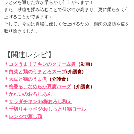
ッと火を通した方が柔らかく仕上がります！
また、砂糖を揉み込むことで保水性が高まり、更に柔らかく仕
上げることができます♪
そして、今回は胃腸に優しく仕上げるため、鶏肉の脂肪や皮を
取り除きました。
【関連レシピ】
＊
コクうま！チキンのクリーム煮
（動画）
＊
白菜と鶏のうまとろスープ
(介護食)
＊
大豆と鶏のうま煮
（介護食）
＊
梅香る、なめらか豆腐バーグ
（介護食）
＊
かれいのおろしあん
＊
サラダチキンde梅おろし和え
＊
千切りキャベツdeしっとり鶏ロール
＊
レンジで蒸し鶏