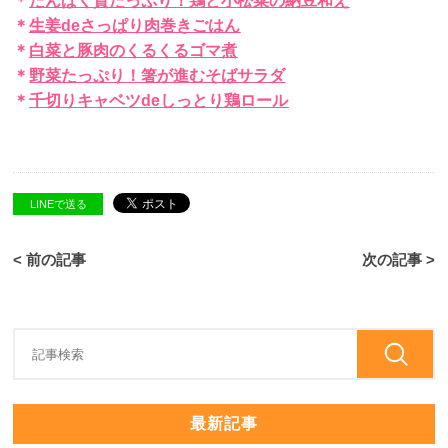
＊
たんぱく質たっぷり！鶏と小松菜の納豆和え
＊
生姜deさっぱり肉巻きごはん
＊
白菜と豚肉のくるくるゴマ煮
＊
野菜たっぷり！箸が進むそばサラダ
＊
千切りキャベツdeしっとり鶏ロール
LINEで送る
< 前の記事
次の記事 >
最新記事