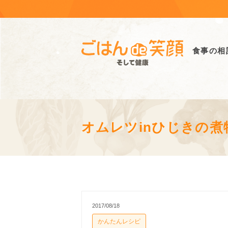
食事の相
オムレツinひじきの煮
2017/08/18
かんたんレシピ