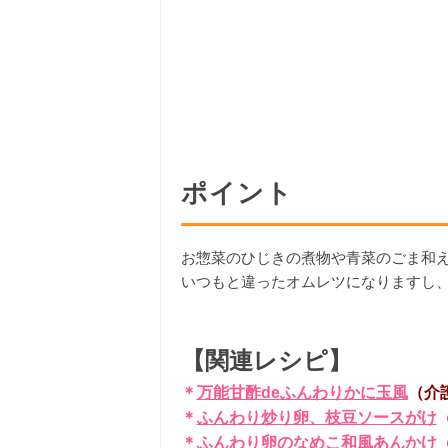
ポイント
お惣菜のひじきの煮物や青菜のごま和
いつもと違ったオムレツになりますし
【関連レシピ】
＊
万能甘酢deふんわりかに玉風
（介
＊
ふんわり炒り卵、枝豆ソースがけ
＊
ふんわり卵のなめこ和風あんかけ