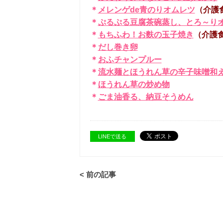
＊
メレンゲde青のりオムレツ
（介護
＊
ぷるぷる豆腐茶碗蒸し、とろ～り
＊
もちふわ！お麩の玉子焼き
（介護
＊
だし巻き卵
＊
おふチャンプルー
＊
流水麺とほうれん草の辛子味噌和
＊
ほうれん草の炒め物
＊
ごま油香る、納豆そうめん
LINEで送る
< 前の記事