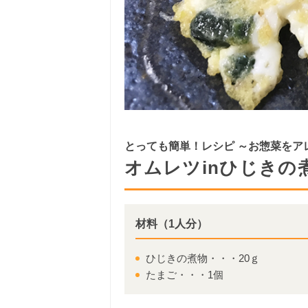
とっても簡単！レシピ ～お惣菜をア
オムレツinひじきの
材料（1人分）
ひじきの煮物・・・20ｇ
たまご・・・1個