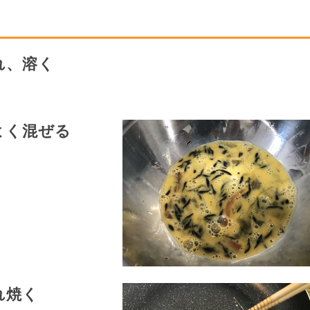
れ、溶く
よく混ぜる
れ焼く