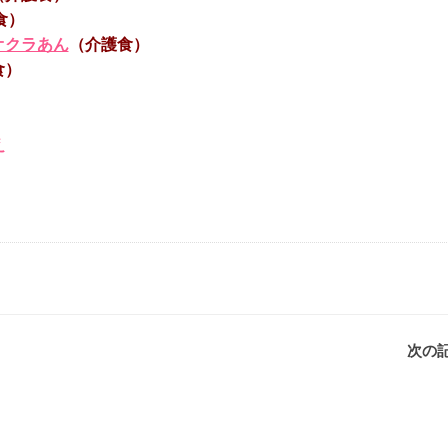
食）
オクラあん
（介護食）
食）
え
次の記