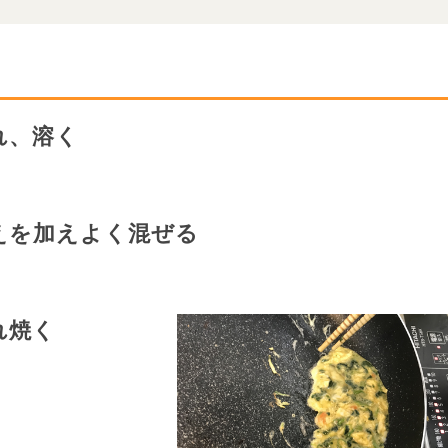
れ、溶く
えを加えよく混ぜる
れ焼く