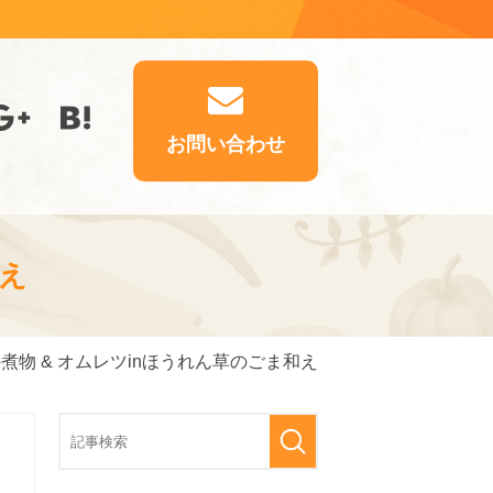
お問い合わせ
和え
の煮物 & オムレツinほうれん草のごま和え