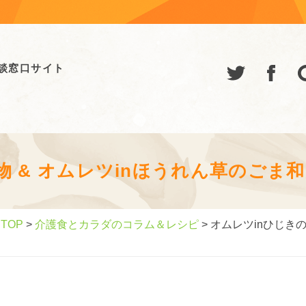
談窓口サイト
物 & オムレツinほうれん草のごま
TOP
>
介護食とカラダのコラム＆レシピ
> オムレツinひじき