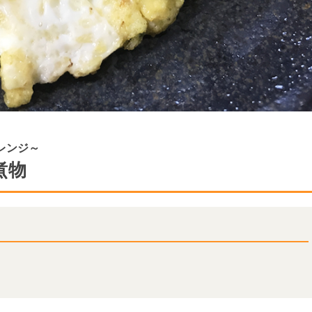
レンジ～
煮物